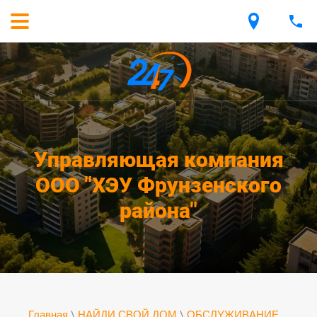
Управляющая компания
ООО "ХЭУ Фрунзенского
района"
Главная
\
НАЙДИ СВОЙ ДОМ
\
ОБСЛУЖИВАНИЕ