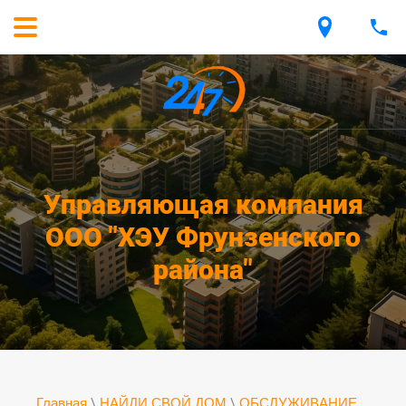
Управляющая компания
ООО "ХЭУ Фрунзенского
района"
Главная
\
НАЙДИ СВОЙ ДОМ
\
ОБСЛУЖИВАНИЕ