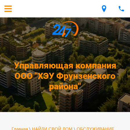
Управляющая компания
ООО "ХЭУ Фрунзенского
района"
Главная
\
НАЙДИ СВОЙ ДОМ
\
ОБСЛУЖИВАНИЕ