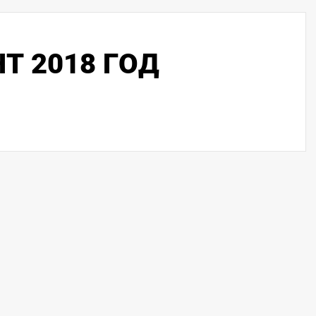
Т 2018 ГОД
 безопасность в
29 мая прошел международ
артирных домах
день соседей по адресу:
Будапештская ул., д. 32 (убр
территория, покрашено газо
ограждение).