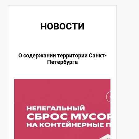
НОВОСТИ
ный
О содержании территории Санкт-
🚨 Пож
Петербурга
мног
ана
нное