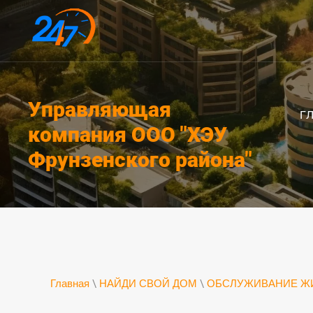
Управляющая
Г
компания ООО "ХЭУ
Фрунзенского района"
Главная
\
НАЙДИ СВОЙ ДОМ
\
ОБСЛУЖИВАНИЕ Ж