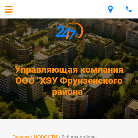
Управляющая компания
ООО "ХЭУ Фрунзенского
района"
Главная
\
НОВОСТИ
\ Всё для победы