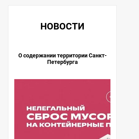
НОВОСТИ
ный
О содержании территории Санкт-
🚨 Пож
Петербурга
мног
ана
нное