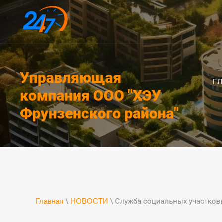
Управляющая
Г
компания ООО "ХЭУ
Фрунзенского района"
Главная
\
НОВОСТИ
\ Служба социальных участков