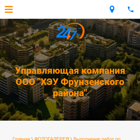
Управляющая компания
ООО "ХЭУ Фрунзенского
района"
Главная
\
ФОТОГАЛЕРЕЯ
\
Выполнение работ по