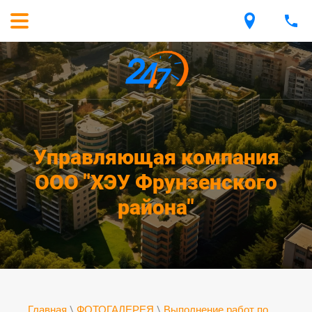
Управляющая компания
ООО "ХЭУ Фрунзенского
района"
Главная
\
ФОТОГАЛЕРЕЯ
\
Выполнение работ по