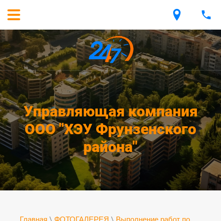
Управляющая компания
ООО "ХЭУ Фрунзенского
района"
Главная
\
ФОТОГАЛЕРЕЯ
\
Выполнение работ по